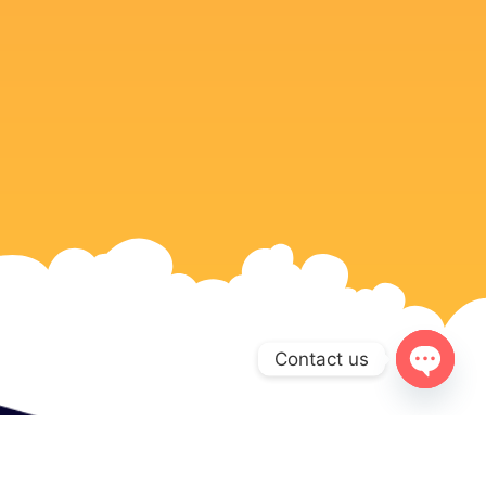
Contact us
Open c