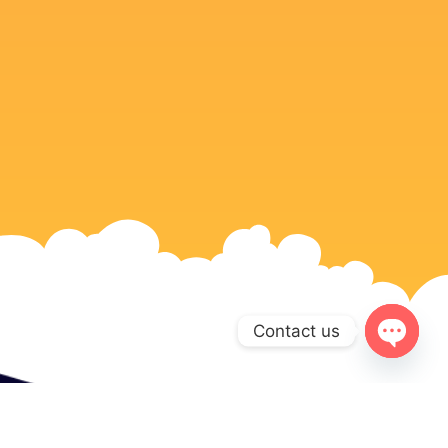
Contact us
Open c