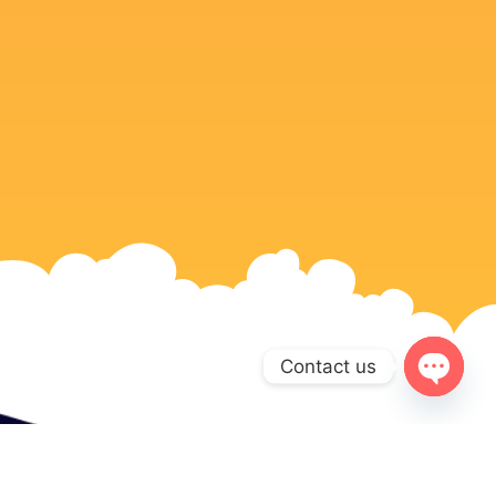
Contact us
Open c