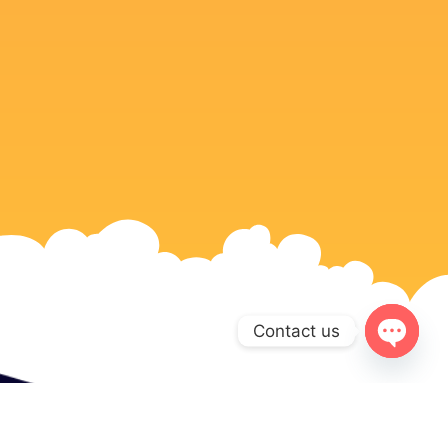
Contact us
Open c