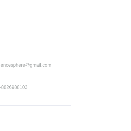
ntact us
Email Address
ntact
dencesphere@gmail.com
Phone
-8826988103