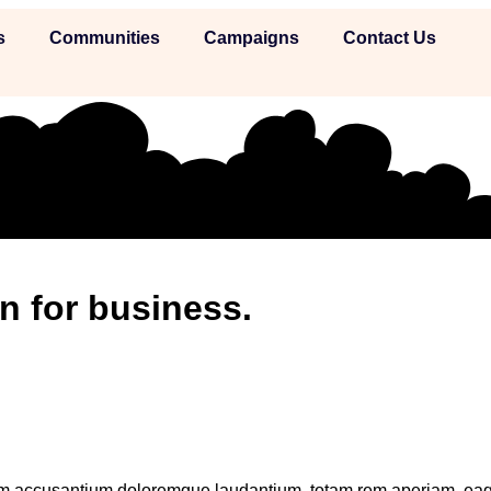
s
Communities
Campaigns
Contact Us
n for business.
atem accusantium doloremque laudantium, totam rem aperiam, eaq