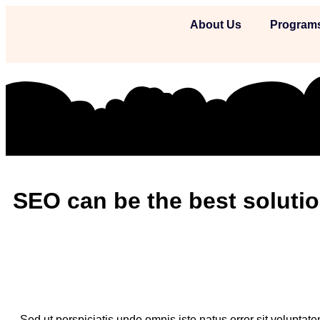
About Us
Program
SEO can be the best solutio
Sed ut perspiciatis unde omnis iste natus error sit volupt